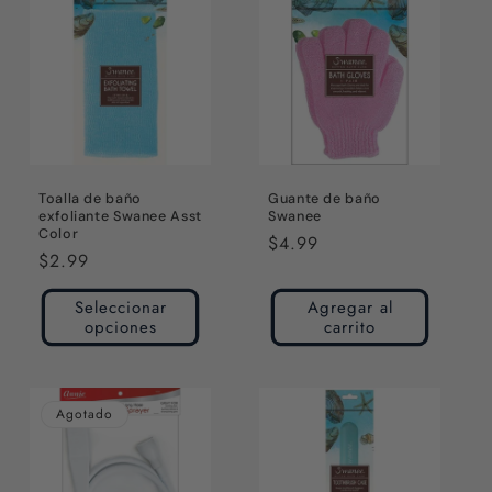
Toalla de baño
Guante de baño
exfoliante Swanee Asst
Swanee
Color
Precio
$4.99
Precio
$2.99
habitual
habitual
Seleccionar
Agregar al
opciones
carrito
Agotado