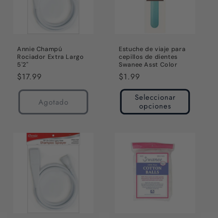
Annie Champú
Estuche de viaje para
Rociador Extra Largo
cepillos de dientes
5'2"
Swanee Asst Color
Precio
$17.99
Precio
$1.99
habitual
habitual
Seleccionar
Agotado
opciones