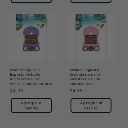
Swanee Figura 8
Swanee Figura 8
Esponja de baño
Esponja de baño
multitextura con
multitextura con
ventosa, color morado
ventosa rosa
Precio
$4.99
Precio
$4.99
habitual
habitual
Agregar al
Agregar al
carrito
carrito