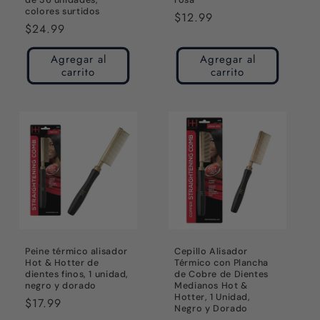
de 36 unidades,
rosa
colores surtidos
Precio
$12.99
Precio
$24.99
habitual
habitual
Agregar al
Agregar al
carrito
carrito
Peine térmico alisador
Cepillo Alisador
Hot & Hotter de
Térmico con Plancha
dientes finos, 1 unidad,
de Cobre de Dientes
negro y dorado
Medianos Hot &
Hotter, 1 Unidad,
Precio
$17.99
Negro y Dorado