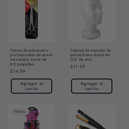
Tijeras de peluquero
Cabeza de espuma de
profesionales de acero
poliestireno Annie de
inoxidable Annie de
11,5" de alto
8,5 pulgadas
Precio
$11.99
Precio
$14.99
habitual
habitual
Agregar al
Agregar al
carrito
carrito
Oferta