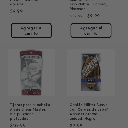
dorada
Inoxidable, 1 unidad,
Plateado
Precio
$9.99
Precio
Precio
$9.99
$12.99
habitual
habitual
de
Agregar al
Agregar al
oferta
carrito
carrito
Tijeras para el cabello
Cepillo Militar Suave
Annie Shear Master,
con Cerdas de Jabalí
5,5 pulgadas,
Annie Supreme, 1
plateadas
unidad, Negro
Precio
$10.99
Precio
$9.99