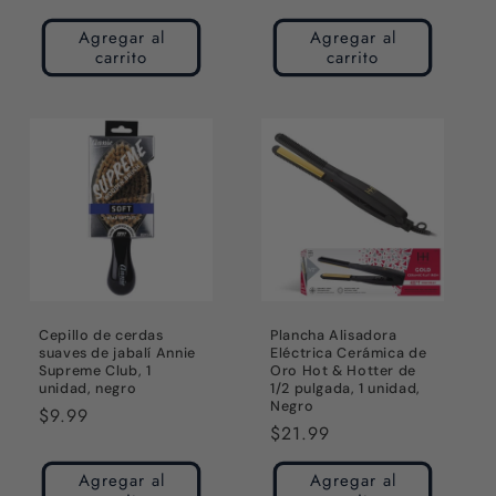
habitual
habitual
Agregar al
Agregar al
carrito
carrito
Cepillo de cerdas
Plancha Alisadora
suaves de jabalí Annie
Eléctrica Cerámica de
Supreme Club, 1
Oro Hot & Hotter de
unidad, negro
1/2 pulgada, 1 unidad,
Negro
Precio
$9.99
Precio
$21.99
habitual
habitual
Agregar al
Agregar al