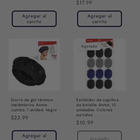
habitual
Precio
$17.99
habitual
Agregar al
Agregar al
carrito
carrito
Agotado
Gorro de gel térmico
Exhibidor de cepillos
inalámbrico Annie
de bolsillo Annie, 12
Jumbo, 1 unidad, negro
unidades. Colores
surtidos
Precio
$23.99
Precio
$10.99
habitual
habitual
Agregar al
Agotado