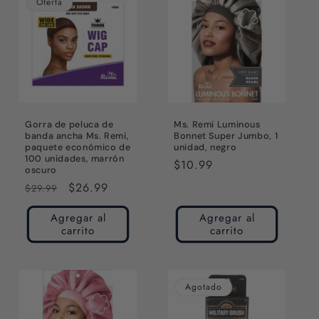
Oferta
Gorra de peluca de
Ms. Remi Luminous
banda ancha Ms. Remi,
Bonnet Super Jumbo, 1
paquete económico de
unidad, negro
100 unidades, marrón
Precio
$10.99
oscuro
habitual
Precio
Precio
$26.99
$29.99
habitual
de
Agregar al
Agregar al
oferta
carrito
carrito
Agotado