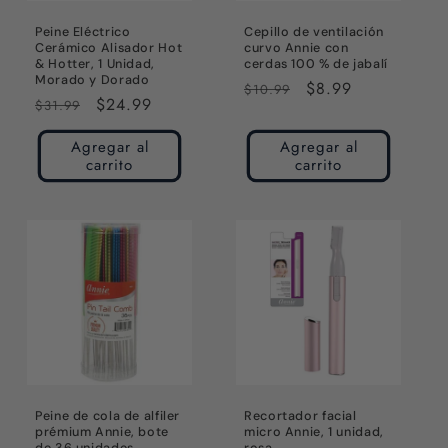
Peine Eléctrico
Cepillo de ventilación
Cerámico Alisador Hot
curvo Annie con
& Hotter, 1 Unidad,
cerdas 100 % de jabalí
Morado y Dorado
Precio
Precio
$8.99
$10.99
Precio
Precio
$24.99
$31.99
habitual
de
habitual
de
oferta
Agregar al
Agregar al
oferta
carrito
carrito
Peine de cola de alfiler
Recortador facial
prémium Annie, bote
micro Annie, 1 unidad,