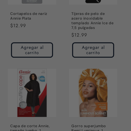
Cortapelos de nariz
Tijeras de pelo de
Annie Plata
acero inoxidable
templado Annie Ice de
Precio
$12.99
7,5 pulgadas
habitual
Precio
$12.99
habitual
Agregar al
Agregar al
carrito
carrito
Capa de corte Annie,
Gorro superjumbo
tamaño jumbo, 1
Remi Luminous, 1