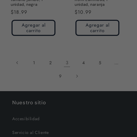
unidad, negra
unidad, naranja
Precio
$18.99
Precio
$10.99
habitual
habitual
Agregar al
Agregar al
carrito
carrito
3
…
1
2
4
5
9
Nuestro sitio
Accesibilidad
Servicio al Cliente