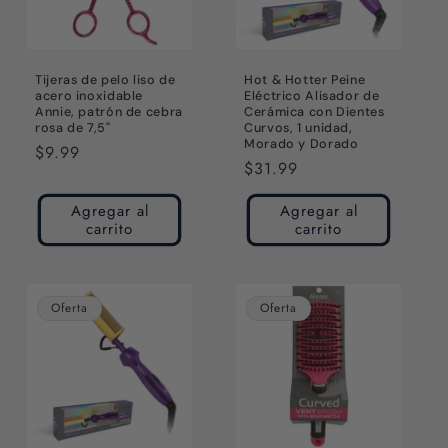
Tijeras de pelo liso de
Hot & Hotter Peine
acero inoxidable
Eléctrico Alisador de
Annie, patrón de cebra
Cerámica con Dientes
rosa de 7,5"
Curvos, 1 unidad,
Morado y Dorado
Precio
$9.99
Precio
$31.99
habitual
habitual
Agregar al
Agregar al
carrito
carrito
Oferta
Oferta