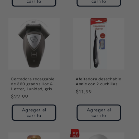
carrito
carrito
Cortadora recargable
Afeitadora desechable
de 360 grados Hot &
Annie con 2 cuchillas
Hotter, 1 unidad, gris
Precio
$11.99
Precio
$22.99
habitual
habitual
Agregar al
Agregar al
carrito
carrito