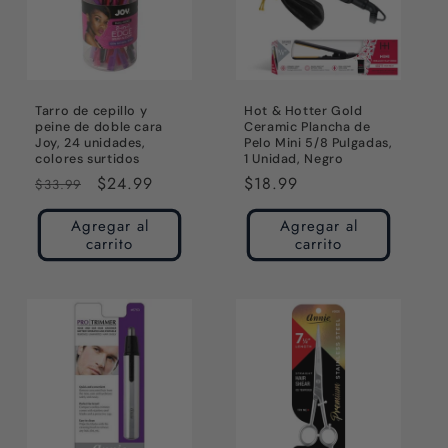
Tarro de cepillo y
Hot & Hotter Gold
peine de doble cara
Ceramic Plancha de
Joy, 24 unidades,
Pelo Mini 5/8 Pulgadas,
colores surtidos
1 Unidad, Negro
Precio
Precio
$24.99
Precio
$18.99
$33.99
habitual
de
habitual
Agregar al
Agregar al
oferta
carrito
carrito