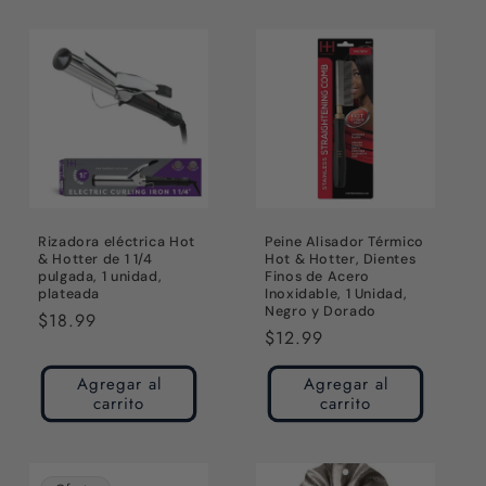
Rizadora eléctrica Hot
Peine Alisador Térmico
& Hotter de 1 1/4
Hot & Hotter, Dientes
pulgada, 1 unidad,
Finos de Acero
plateada
Inoxidable, 1 Unidad,
Negro y Dorado
Precio
$18.99
Precio
$12.99
habitual
habitual
Agregar al
Agregar al
carrito
carrito