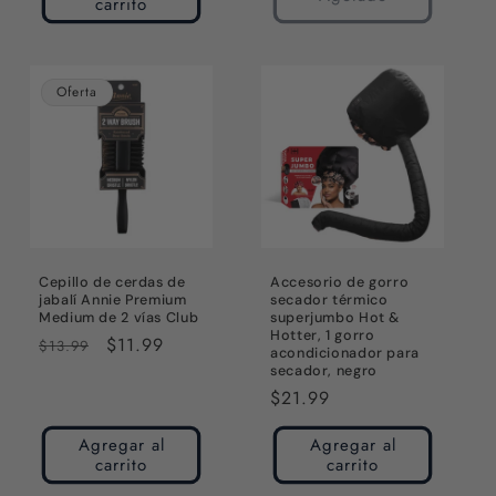
carrito
Oferta
Cepillo de cerdas de
Accesorio de gorro
jabalí Annie Premium
secador térmico
Medium de 2 vías Club
superjumbo Hot &
Hotter, 1 gorro
Precio
Precio
$11.99
$13.99
acondicionador para
habitual
de
secador, negro
oferta
Precio
$21.99
habitual
Agregar al
Agregar al
carrito
carrito