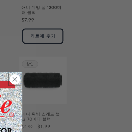
애니 위빙 실 1200미
터 블랙
정
$7.99
가
카트에 추가
할인
애니 위빙 스레드 벌
크 70미터 블랙
정
할
$1.99
$2.99
FOR