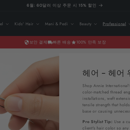
6월: 60달러 이상 주문 시 15% 할인
el
Kids' Hair
Mani & Pedi
Beauty
Professional
보안 결제
빠른 배송
100% 만족 보장
헤어 - 헤어 
Shop Annie International
color-matched thread eng
installations, weft extens
tensile strength that hold
base or causing unnecess
Pro Stylist Tip:
Use a cu
client's hair color so any