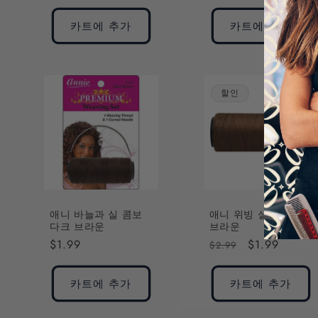
가
가
카트에 추가
카트에 추가
할인
애니 바늘과 실 콤보
애니 위빙 실 70미터
다크 브라운
브라운
정
$1.99
정
할
$1.99
$2.99
가
가
인
가
카트에 추가
카트에 추가