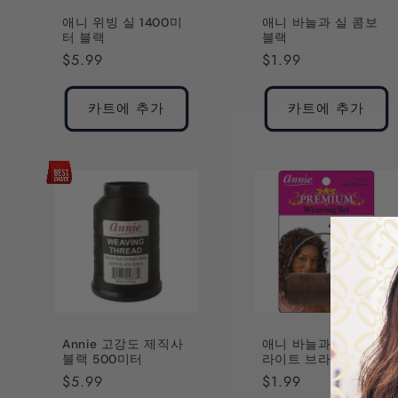
애니 위빙 실 1400미
애니 바늘과 실 콤보
터 블랙
블랙
정
$5.99
정
$1.99
가
가
카트에 추가
카트에 추가
Annie 고강도 제직사
애니 바늘과 실 콤보
블랙 500미터
라이트 브라운
정
$5.99
정
$1.99