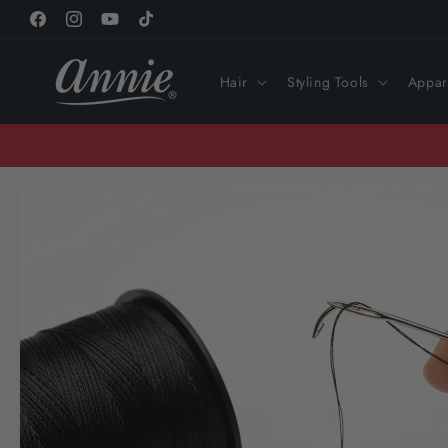
콘텐츠로
Facebook
Instagram
YouTube
TikTok
건너뛰기
Hair
Styling Tools
Appar