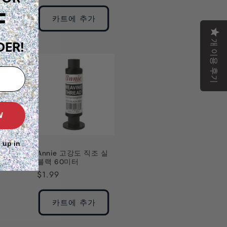
가
인
F
가
카트에 추가
개 이용 후기
DER!
W
 up in
Annie 고강도 직조 실
블랙 60미터
정
$1.99
가
카트에 추가