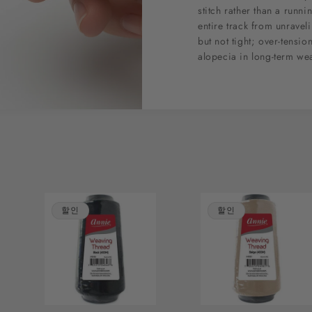
stitch rather than a runni
entire track from unravel
but not tight; over-tensio
alopecia in long-term wea
할인
할인