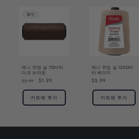
할인
애니 위빙 실 70미터
애니 위빙 실 1200미
다크 브라운
터 베이지
정
할
$1.99
정
$5.99
$2.99
가
인
가
가
카트에 추가
카트에 추가