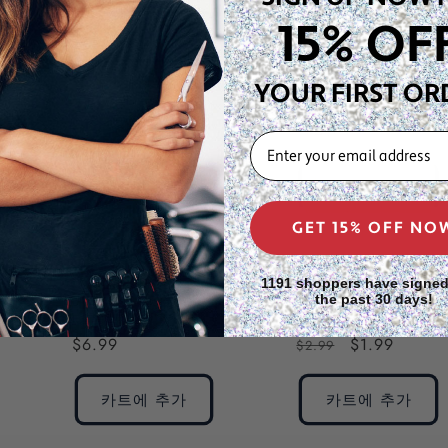
가
가
15% OF
카트에 추가
카트에 추가
YOUR FIRST OR
할인
EMAIL
GET 15% OFF NO
1191 shoppers have signed
the past 30 days!
애니 위빙 실 1200미
애니 위빙 스레드 벌
터 블랙 브라운
크 70미터 베이지
정
$6.99
정
할
$1.99
$2.99
가
가
인
가
카트에 추가
카트에 추가