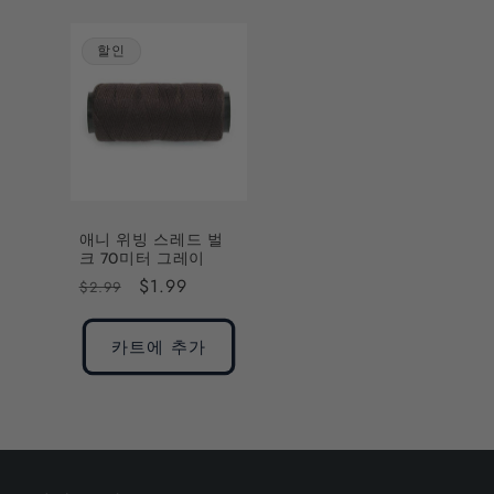
할인
애니 위빙 스레드 벌
크 70미터 그레이
정
할
$1.99
$2.99
가
인
가
카트에 추가