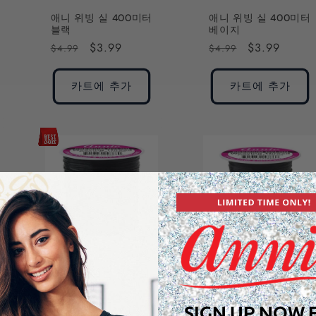
애니 위빙 실 400미터
애니 위빙 실 400미터
블랙
베이지
정
할
$3.99
정
할
$3.99
$4.99
$4.99
가
인
가
인
가
가
카트에 추가
카트에 추가
Annie 나일론 직조 실
Annie 나일론 직조 실
블랙 75 야드
블랙 25 야드
정
$9.99
정
$4.99
SIGN UP NOW 