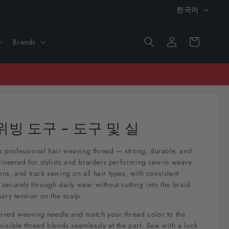
언
한국어
어
로
카
그
Brands
트
인
위빙 도구 - 도구 및 실
's professional hair weaving thread — strong, durable, and
ineered for stylists and braiders performing sew-in weave
ions, and track sewing on all hair types, with consistent
s securely through daily wear without cutting into the braid
ary tension on the scalp.
rved weaving needle and match your thread color to the
 visible thread blends seamlessly at the part. Sew with a lock