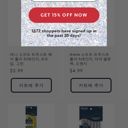
GET 15% OFF NOW
1172 shoppers have signed up in
the past 30 days!
애니 소프트 트위스트 헤
Annie 소프트 트위스트
어 롤러 5/16인치, 6개
롤러 5/8인치, 12개 밸류
입, 그린
팩, 오렌지
정
$3.99
정
$4.99
가
가
카트에 추가
카트에 추가