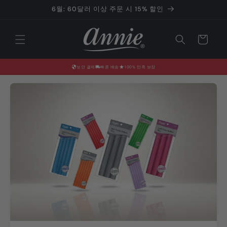
콘텐츠로
6월: 60달러 이상 주문 시 15% 할인
건너뛰기
카
트
보안 결제
빠른 배송
100% 만족 보장