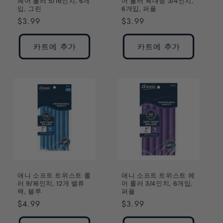
헤어 롤러 5/16인치, 6개
어 롤러 특대형 3/4인치,
입, 그린
6개입, 퍼플
정
$3.99
정
$3.99
가
가
카트에 추가
카트에 추가
애니 소프트 트위스트 롤
애니 소프트 트위스트 헤
러 9/16인치, 12개 밸류
어 롤러 3/4인치, 6개입,
팩, 블루
퍼플
정
$4.99
정
$3.99
가
가