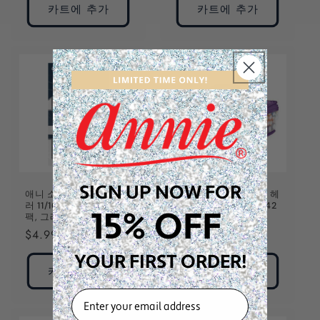
카트에 추가
카트에 추가
SIGN UP NOW FOR
애니 소프트 트위스트 롤
애니 소프트 트위스트 헤
러 11/16인치, 12개 밸류
어 롤러 세트 특대형, 42
15% OFF
팩, 그레이
개입, 혼합 색상
정
$4.99
정
$39.99
가
가
YOUR FIRST ORDER!
카트에 추가
카트에 추가
EMAIL