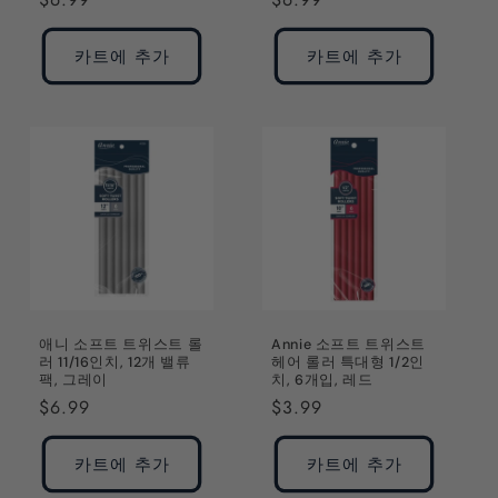
가
가
카트에 추가
카트에 추가
애니 소프트 트위스트 롤
Annie 소프트 트위스트
러 11/16인치, 12개 밸류
헤어 롤러 특대형 1/2인
팩, 그레이
치, 6개입, 레드
정
$6.99
정
$3.99
가
가
카트에 추가
카트에 추가