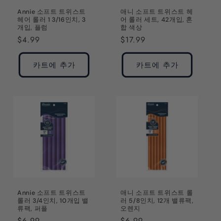
Annie 소프트 트위스트
애니 소프트 트위스트 헤
헤어 롤러 1 3/16인치, 3
어 롤러 세트, 42개입, 혼
개입, 플럼
합 색상
정
$4.99
정
$17.99
가
가
카트에 추가
카트에 추가
Annie 소프트 트위스트
애니 소프트 트위스트 롤
롤러 3/4인치, 10개입 밸
러 5/8인치, 12개 밸류팩,
류팩, 퍼플
오렌지
정
$6.99
정
$6.99