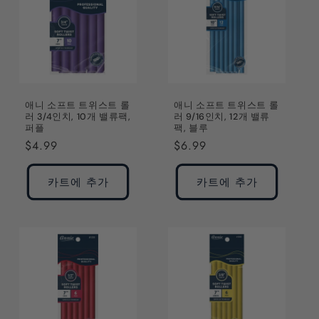
애니 소프트 트위스트 롤
애니 소프트 트위스트 롤
러 3/4인치, 10개 밸류팩,
러 9/16인치, 12개 밸류
퍼플
팩, 블루
정
$4.99
정
$6.99
가
가
카트에 추가
카트에 추가