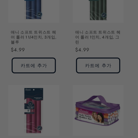
애니 소프트 트위스트 헤
애니 소프트 트위스트 헤
어 롤러 1 1/4인치, 3개입,
어 롤러 1인치, 4개입, 그
블루
린
정
$4.99
정
$4.99
가
가
카트에 추가
카트에 추가