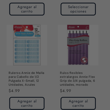
habitual
Agregar al
Seleccionar
carrito
opciones
Ruleros Annie de Malla
Rulos flexibles
para Cabello de 1/2
extralargos Annie Flex
Pulgada X-Small, 12
Grip de 3/4 pulgada, 6
Unidades, Azules
unidades, morado
Precio
$4.99
Precio
$4.99
habitual
habitual
Agregar al
Agregar al
carrito
carrito