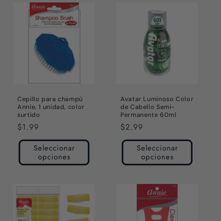
Cepillo para champú
Avatar Luminoso Color
Annie, 1 unidad, color
de Cabello Semi-
surtido
Permanente 60ml
Precio
$1.99
Precio
$2.99
habitual
habitual
Seleccionar
Seleccionar
opciones
opciones