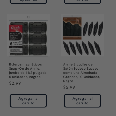
Ruleros magnéticos
Annie Bigudíes de
Snap-On de Annie,
Satén Sedoso Suaves
jumbo de 1 1/2 pulgada,
como una Almohada
6 unidades, negros
Grandes, 10 Unidades,
Negro
Precio
$2.99
Precio
$5.99
habitual
habitual
Agregar al
Agregar al
carrito
carrito