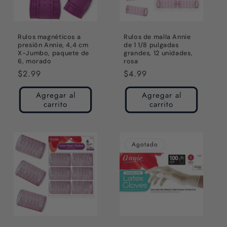
Rulos magnéticos a
Rulos de malla Annie
presión Annie, 4,4 cm
de 1 1/8 pulgadas
X-Jumbo, paquete de
grandes, 12 unidades,
6, morado
rosa
Precio
$2.99
Precio
$4.99
habitual
habitual
Agregar al
Agregar al
carrito
carrito
Agotado