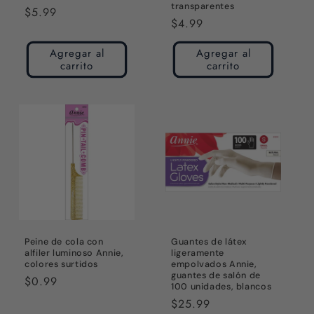
transparentes
Precio
$5.99
Precio
$4.99
habitual
habitual
Agregar al
Agregar al
carrito
carrito
Peine de cola con
Guantes de látex
alfiler luminoso Annie,
ligeramente
colores surtidos
empolvados Annie,
guantes de salón de
Precio
$0.99
100 unidades, blancos
habitual
Precio
$25.99