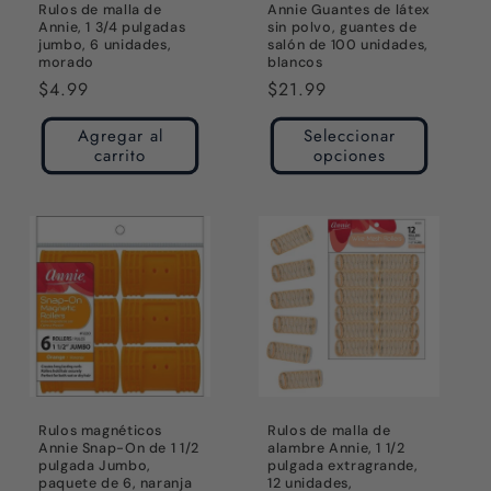
Rulos de malla de
Annie Guantes de látex
Annie, 1 3/4 pulgadas
sin polvo, guantes de
jumbo, 6 unidades,
salón de 100 unidades,
morado
blancos
Precio
$4.99
Precio
$21.99
habitual
habitual
Agregar al
Seleccionar
carrito
opciones
Rulos magnéticos
Rulos de malla de
Annie Snap-On de 1 1/2
alambre Annie, 1 1/2
pulgada Jumbo,
pulgada extragrande,
paquete de 6, naranja
12 unidades,