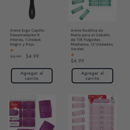
Annie Ergo Cepillo
Annie Rodillos de
Desenredante 9
Malla para el Cabello
Hileras, 1 Unidad,
de 7/8 Pulgadas
Negro y Rojo
Medianos, 12 Unidades,
Verdes
Precio
Precio
$4.99
$5.99
Precio
$4.99
habitual
de
habitual
oferta
Agregar al
Agregar al
carrito
carrito