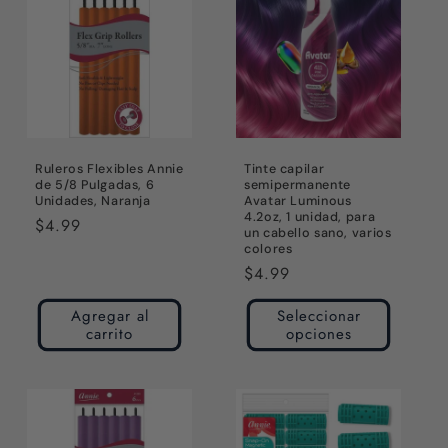
Ruleros Flexibles Annie
Tinte capilar
de 5/8 Pulgadas, 6
semipermanente
Unidades, Naranja
Avatar Luminous
4.2oz, 1 unidad, para
Precio
$4.99
un cabello sano, varios
habitual
colores
Precio
$4.99
habitual
Agregar al
Seleccionar
carrito
opciones