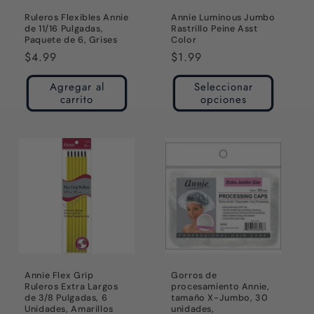
Ruleros Flexibles Annie
Annie Luminous Jumbo
de 11/16 Pulgadas,
Rastrillo Peine Asst
Paquete de 6, Grises
Color
Precio
$4.99
Precio
$1.99
habitual
habitual
Agregar al
Seleccionar
carrito
opciones
Annie Flex Grip
Gorros de
Ruleros Extra Largos
procesamiento Annie,
de 3/8 Pulgadas, 6
tamaño X-Jumbo, 30
Unidades, Amarillos
unidades,