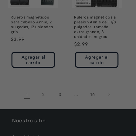
Ruleros magnéticos
Ruleros magnéticos a
para cabello Annie, 2
presión Annie de 1 1/8
pulgadas, 12 unidades,
pulgadas, tamaño
gris
extra grande, 8
unidades, negros
Precio
$3.99
Precio
$2.99
habitual
habitual
Agregar al
Agregar al
carrito
carrito
1
…
2
3
16
Nuestro sitio