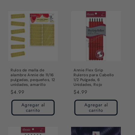
Rulos de malla de
Annie Flex Grip
alambre Annie de 11/16
Ruleros para Cabello
pulgadas, pequeños, 12
1/2 Pulgada, 6
unidades, amarillo
Unidades, Rojo
Precio
$4.99
Precio
$4.99
habitual
habitual
Agregar al
Agregar al
carrito
carrito