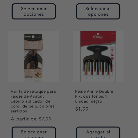
habitual
Seleccionar
Seleccionar
opciones
opciones
Varita de retoque para
Peine Annie Double
raíces de Avatar,
Pik, dos tonos, 1
cepillo aplicador de
unidad, negro
color de pelo, colores
Precio
$1.99
surtidos
habitual
Precio
A partir de $7.99
habitual
Seleccionar
Agregar al
opciones
carrito