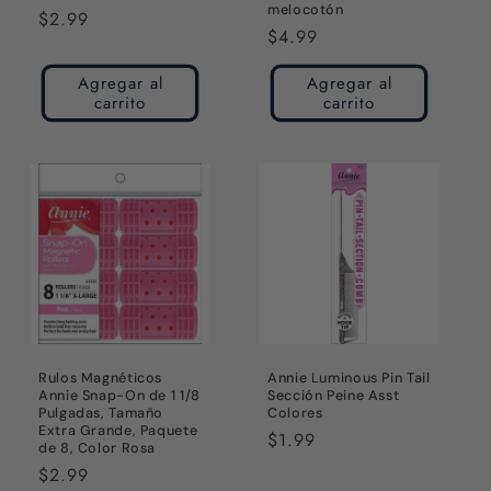
melocotón
Precio
$2.99
Precio
$4.99
habitual
habitual
Agregar al
Agregar al
carrito
carrito
Rulos Magnéticos
Annie Luminous Pin Tail
Annie Snap-On de 1 1/8
Sección Peine Asst
Pulgadas, Tamaño
Colores
Extra Grande, Paquete
Precio
$1.99
de 8, Color Rosa
habitual
Precio
$2.99