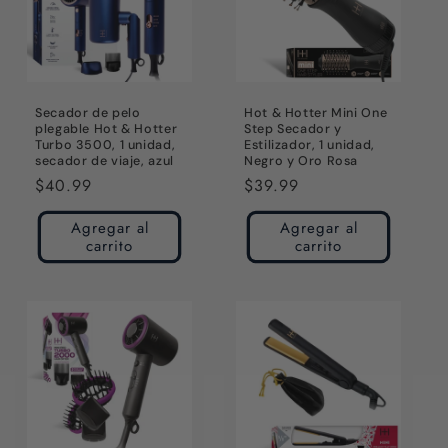
Secador de pelo
Hot & Hotter Mini One
plegable Hot & Hotter
Step Secador y
Turbo 3500, 1 unidad,
Estilizador, 1 unidad,
secador de viaje, azul
Negro y Oro Rosa
Precio
$40.99
Precio
$39.99
habitual
habitual
Agregar al
Agregar al
carrito
carrito